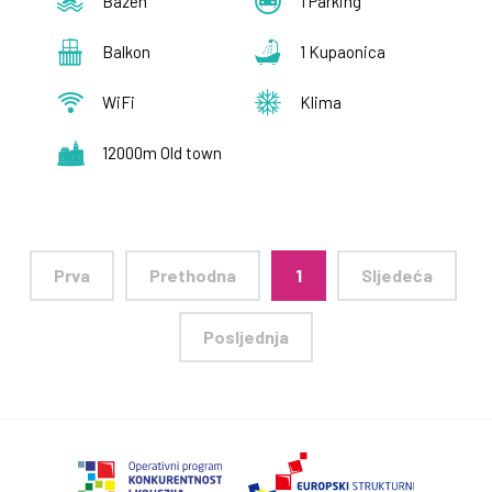
Bazen
1 Parking
Balkon
1 Kupaonica
WiFi
Klima
12000m Old town
Prva
Prethodna
1
Sljedeća
Posljednja