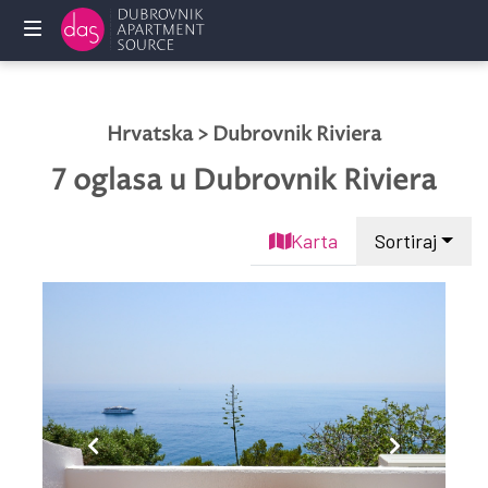
Početna
Hrvatska > Dubrovnik Riviera
Privatni
smještaj
7 oglasa
u Dubrovnik Riviera
Usluge
Karta
Sortiraj
Često
postavljena
pitanja
Vlasnici
KONTAKTIRAJTE
NAS