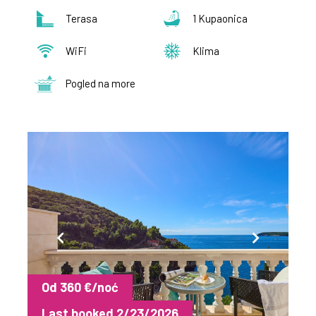
Terasa
1 Kupaonica
WiFi
Klima
Pogled na more
Od 360 €/noć
Last booked 2/23/2026