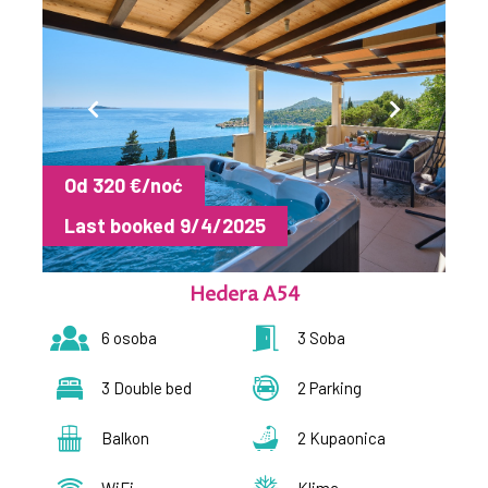
Od 320 €/noć
Last booked 9/4/2025
Hedera A54
6 osoba
3 Soba
3 Double bed
2 Parking
Balkon
2 Kupaonica
WiFi
Klima