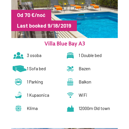
Od 70 €/noć
Last booked 9/18/2019
Villa Blue Bay A3
3 osoba
1 Double bed
1 Sofa bed
Bazen
1 Parking
Balkon
1 Kupaonica
WiFi
Klima
12000m Old town