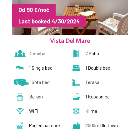
Od 90 €/noć
Hrvatski
Last booked 4/30/2024
English
Vista Del Mare
4 osoba
2 Soba
1 Single bed
1 Double bed
1 Sofa bed
Terasa
Balkon
1 Kupaonica
WiFi
Klima
Pogled na more
2000m Old town