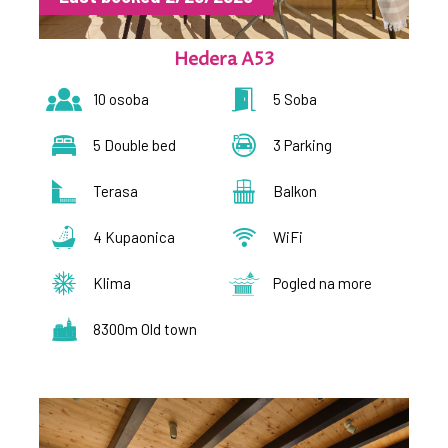
Hedera A53
10 osoba
5 Soba
5 Double bed
3 Parking
Terasa
Balkon
4 Kupaonica
WiFi
Klima
Pogled na more
8300m Old town