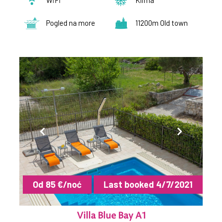
Pogled na more
11200m Old town
Od 85 €/noć
Last booked 4/7/2021
Villa Blue Bay A1