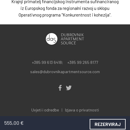
Krajnji primatelj financijskog instrumenta sufinanciranog
iz Europskog fonda za regionalni razvoj u sklopu
Operativnog programa "Konkurentnost i kohezija”.
+385 99 613 6418;
+385 99 265 8177
sales@dubrovnikapartmentsource.com
Uvjeti i odredbe
Izjava o privatnosti
© 2026.
555,00 €
REZERVIRAJ