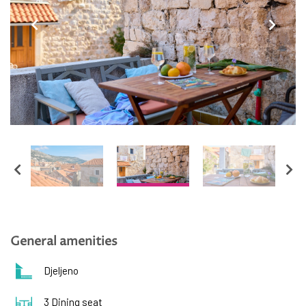
Hrvatski
English
General amenities
Djeljeno
3 Dining seat