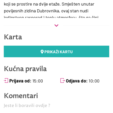
koji se prostire na dvije etaže. Smješten unutar
povijesnih zidina Dubrovnika, ovaj stan nudi
jedinstven raspored i toplu atmosferu, što ga čini
idealnim izborom za obitelji s djetetom ili putnike koji
traže malo više prostora za disanje.
Karta
Prostor
PRIKAŽI KARTU
Ovaj šarmantni dom ima funkcionalan dvokatni dizajn.
Na prvoj etaži nalazi se potpuno opremljena kuhinja i
Kućna pravila
blagovaonica, savršena za pripremu obiteljskih
obroka. Kuhinja je opremljena hladnjakom,
Prijava od:
15:00
Odjava do:
10:00
štednjakom, mikrovalnom pećnicom, aparatom za
filter kavu, tosterom i svim potrebnim posuđem. Stube
Komentari
vas vode do druge etaže, koja služi kao srce doma.
Jeste li boravili ovdje ?
Ovdje ćete pronaći ugodan dnevni boravak s udobnom