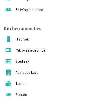
3 Living room seat
Kitchen amenities
Hladnjak
Mikrovalna pećnica
Štednjak
Aparat za kavu
Toster
Posuđe