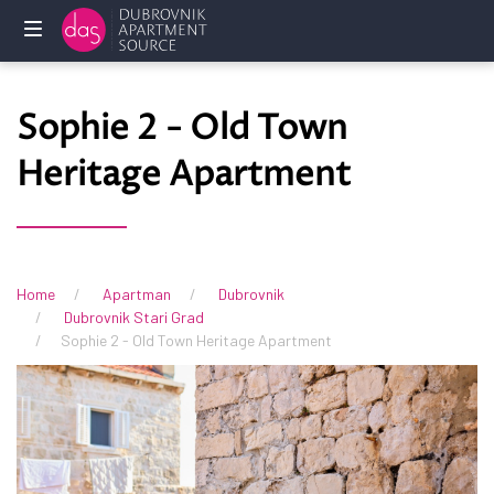
Početna
Sophie 2 - Old Town
Privatni
Heritage Apartment
smještaj
Usluge
Često
Home
Apartman
Dubrovnik
postavljena
Dubrovnik Stari Grad
pitanja
Sophie 2 - Old Town Heritage Apartment
Vlasnici
KONTAKTIRAJTE
NAS