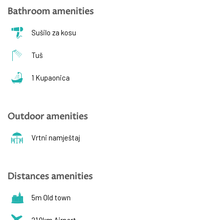
Bathroom amenities
Sušilo za kosu
Tuš
1 Kupaonica
Outdoor amenities
Vrtni namještaj
Distances amenities
5m Old town
21.0km Airport