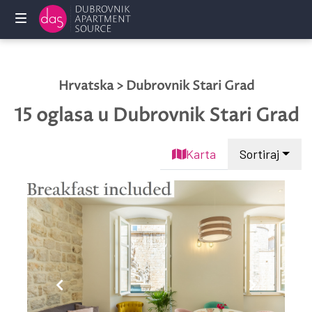
Početna
Hrvatska > Dubrovnik Stari Grad
Privatni
smještaj
15 oglasa
u Dubrovnik Stari Grad
Usluge
Karta
Sortiraj
Često
postavljena
pitanja
Vlasnici
KONTAKTIRAJTE
NAS