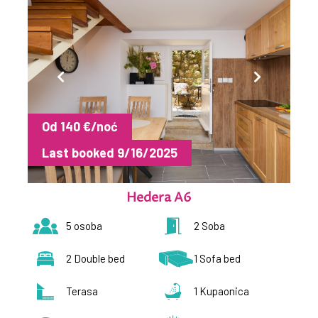
Od 140 €/noć
Last booked 9/16/2025
Hedera A6
5 osoba
2 Soba
2 Double bed
1 Sofa bed
Terasa
1 Kupaonica