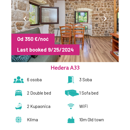
Od 350 €/noć
Last booked 9/25/2024
Hedera A33
6 osoba
3 Soba
2 Double bed
1 Sofa bed
2 Kupaonica
WiFi
Klima
10m Old town