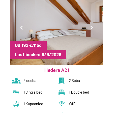
Od 192 €/noć
Last booked 6/9/2026
Hedera A21
3 osoba
2 Soba
1 Single bed
1 Double bed
1 Kupaonica
WiFi