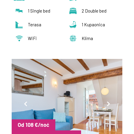
1 Single bed
2 Double bed
Terasa
1 Kupaonica
WiFi
Klima
Od 108 €/noć