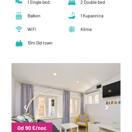
1 Single bed
2 Double bed
Balkon
1 Kupaonica
WiFi
Klima
10m Old town
Od 90 €/noć