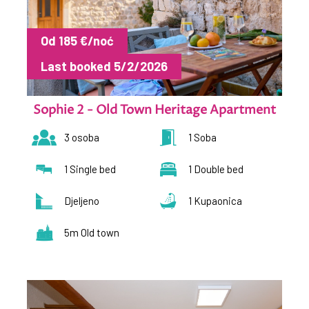
Od 185 €/noć
Last booked 5/2/2026
Sophie 2 - Old Town Heritage Apartment
3 osoba
1 Soba
1 Single bed
1 Double bed
Djeljeno
1 Kupaonica
5m Old town