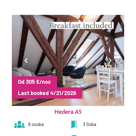
Od 305 €/noć
Last booked 4/21/2026
Hedera A5
6 osoba
3 Soba