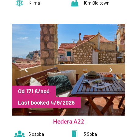
Klima
10m Old town
Od 171 €/noć
Last booked 4/9/2026
Hedera A22
5 osoba
3 Soba