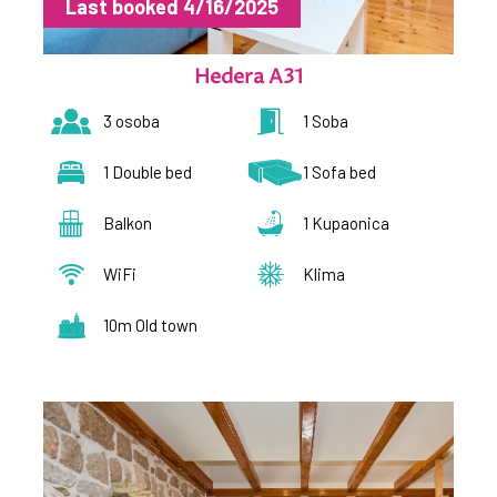
Last booked 4/16/2025
Hedera A31
3 osoba
1 Soba
1 Double bed
1 Sofa bed
Balkon
1 Kupaonica
WiFi
Klima
10m Old town