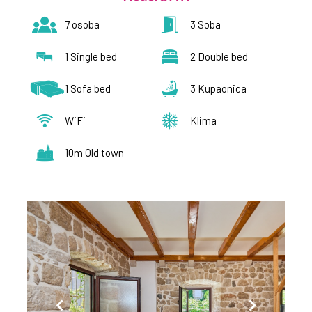
7 osoba
3 Soba
1 Single bed
2 Double bed
1 Sofa bed
3 Kupaonica
WiFi
Klima
10m Old town