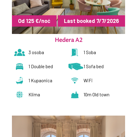
Hrvatski
Od 125 €/noć
Last booked 7/7/2026
English
Hedera A2
3 osoba
1 Soba
1 Double bed
1 Sofa bed
1 Kupaonica
WiFi
Klima
10m Old town