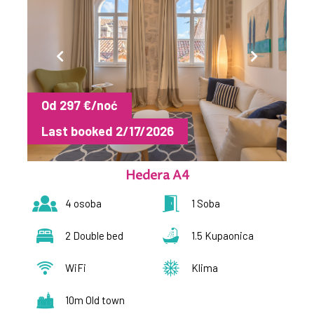
Od 297 €/noć
Last booked 2/17/2026
Hedera A4
4 osoba
1 Soba
2 Double bed
1.5 Kupaonica
WiFi
Klima
10m Old town