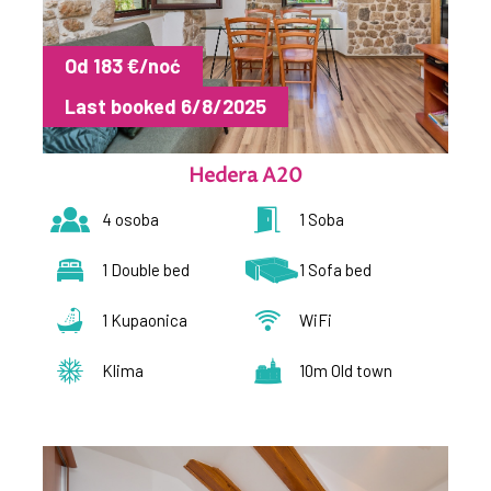
Od 183 €/noć
Last booked 6/8/2025
Hedera A20
4 osoba
1 Soba
1 Double bed
1 Sofa bed
1 Kupaonica
WiFi
Klima
10m Old town